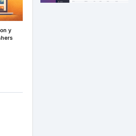
Son y
shers