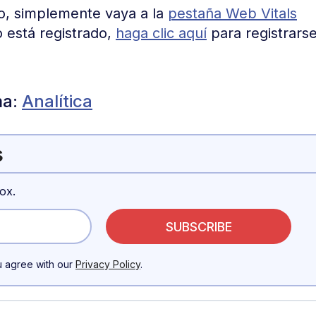
kio, simplemente vaya a la
pestaña Web Vitals
o está registrado,
haga clic aquí
para registrars
ma:
Analítica
s
ox.
u agree with our
Privacy Policy
.