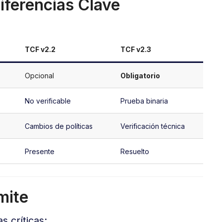
iferencias Clave
TCF v2.2
TCF v2.3
Opcional
Obligatorio
No verificable
Prueba binaria
Cambios de políticas
Verificación técnica
Presente
Resuelto
mite
 críticas: