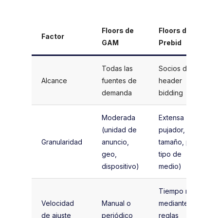
Floors de
Floors de
Factor
GAM
Prebid
Todas las
Socios de
Alcance
fuentes de
header
demanda
bidding
Moderada
Extensa (por
(unidad de
pujador, por
Granularidad
anuncio,
tamaño, por
geo,
tipo de
dispositivo)
medio)
Tiempo real
Velocidad
Manual o
mediante
de ajuste
periódico
reglas