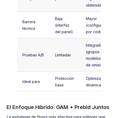
obtenidas
Baja
Mayor
Barrera
(interfaz
(configuración
técnica
del panel)
por código)
Integradas
(grupos de
Pruebas A/B
Limitadas
modelos, tasa
de omisión)
Protección
Optimización
Ideal para
base
dinámica
El Enfoque Híbrido: GAM + Prebid Juntos
La estrategia de floors más efectiva para editores que