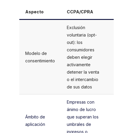
Aspecto
CCPA/CPRA
RGPD
Exclusión
Consenti
voluntaria (opt-
previo (op
out): los
las empr
consumidores
Modelo de
deben ob
deben elegir
consentimiento
el
activamente
consenti
detener la venta
antes de 
o el intercambio
los datos
de sus datos
Empresas con
Todas la
ánimo de lucro
organiza
Ámbito de
que superan los
que trate
aplicación
umbrales de
personal
ingresos o
personas 