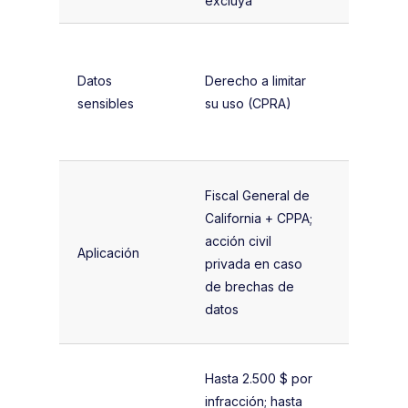
excluya
legítimo, 
Tratamie
generalm
Datos
Derecho a limitar
prohibido
sensibles
su uso (CPRA)
consenti
explícito
Autorida
Fiscal General de
nacional
California + CPPA;
protecci
acción civil
Aplicación
datos; mu
privada en caso
hasta el 
de brechas de
los ingre
datos
globales
Hasta 20
Hasta 2.500 $ por
millones 
infracción; hasta