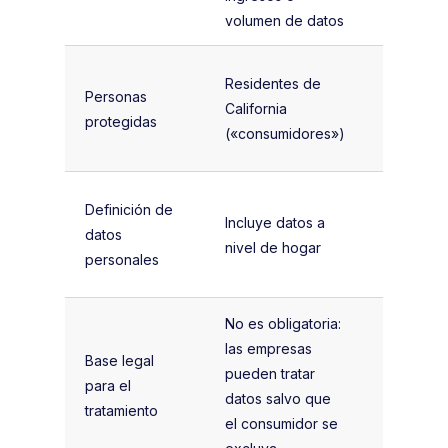
volumen de datos
UE/EEE
Cualquier
Residentes de
Personas
persona e
California
protegidas
UE/EEE
(«consumidores»)
(«interes
Limitada 
Definición de
Incluye datos a
personas 
datos
nivel de hogar
identific
personales
identifica
No es obligatoria:
Se requi
las empresas
de las se
Base legal
pueden tratar
bases le
para el
datos salvo que
(consenti
tratamiento
el consumidor se
contrato,