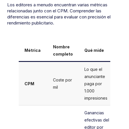
Los editores a menudo encuentran varias métricas
relacionadas junto con el CPM. Comprender las
diferencias es esencial para evaluar con precisión el
rendimiento publicitario.
Nombre
Métrica
Qué mide
Fó
completo
Lo que el
(G
anunciante
Coste por
pu
CPM
paga por
mil
Im
1.000
× 
impresiones
Ganancias
efectivas del
(G
editor por