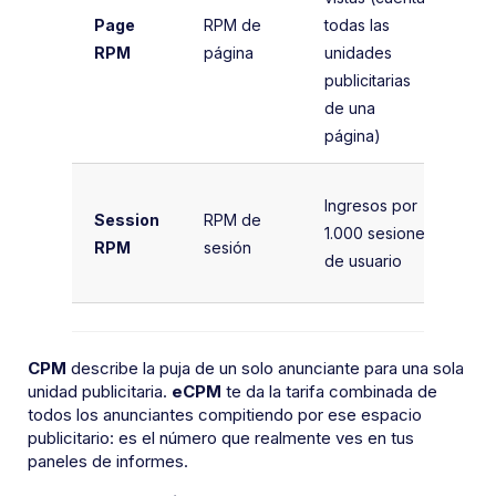
to
Page
RPM de
todas las
Pá
RPM
página
unidades
vi
publicitarias
1.
de una
página)
(I
Ingresos por
Session
RPM de
to
1.000 sesiones
RPM
sesión
Se
de usuario
1.
CPM
describe la puja de un solo anunciante para una sola
unidad publicitaria.
eCPM
te da la tarifa combinada de
todos los anunciantes compitiendo por ese espacio
publicitario: es el número que realmente ves en tus
paneles de informes.