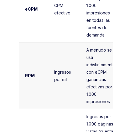
to
CPM
1.000
eCPM
Im
efectivo
impresiones
to
en todas las
1.
fuentes de
demanda
A menudo se
usa
(G
indistintamente
to
Ingresos
con eCPM:
RPM
Im
por mil
ganancias
to
efectivas por
1.
1.000
impresiones
Ingresos por
1.000 páginas
(I
vistas (cuenta