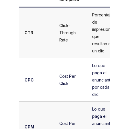
Porcentaje
de
Click-
(
impresiones
CTR
Through
I
que
Rate
resultan en
un clic
Lo que
paga el
G
Cost Per
CPC
anunciante
a
Click
por cada
C
clic
Lo que
paga el
(
Cost Per
anunciante
a
CPM