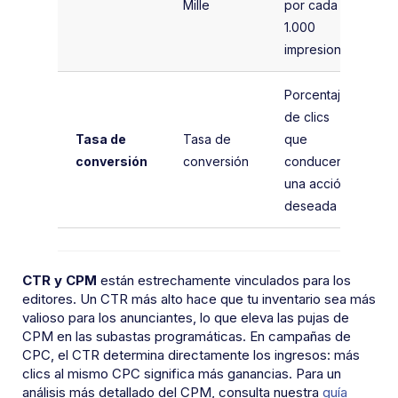
Mille
por cada
I
1.000
x
impresiones
Porcentaje
de clics
(
Tasa de
Tasa de
que
/
conversión
conversión
conducen a
una acción
deseada
CTR y CPM
están estrechamente vinculados para los
editores. Un CTR más alto hace que tu inventario sea más
valioso para los anunciantes, lo que eleva las pujas de
CPM en las subastas programáticas. En campañas de
CPC, el CTR determina directamente los ingresos: más
clics al mismo CPC significa más ganancias. Para un
análisis más detallado del CPM, consulta nuestra
guía