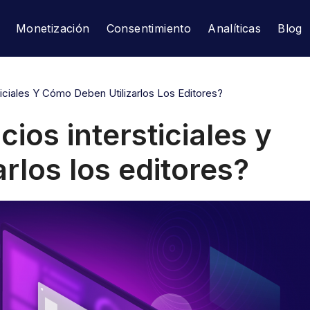
Monetización
Consentimiento
Analíticas
Blog
iciales Y Cómo Deben Utilizarlos Los Editores?
ios intersticiales y
rlos los editores?