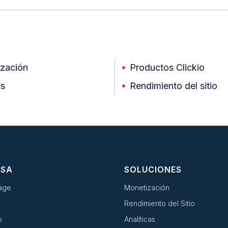
zación
Productos Clickio
as
Rendimiento del sitio
ESA
SOLUCIONES
age
Monetización
Rendimiento del Sitio
o
Analíticas