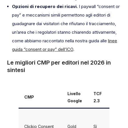
Opzioni di recupero dei ricavi.
I paywall “consent or
pay” e meccanismi simili permettono agli editori di
guadagnare dai visitatori che rifiutano il tracciamento,
un’area che i regolatori stanno chiarendo attivamente,
come abbiamo raccontato nella nostra guida alle
linee
guida “consent or pay” dell’ICO
.
Le migliori CMP per editori nel 2026 in
sintesi
Livello
TCF
CMP
Ideale 
Google
2.3
Editori 
pubblici
Clickio Consent
Gold
Sì