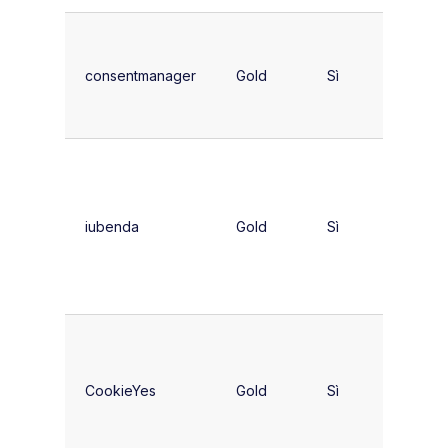
Editori
europei
consentmanager
Gold
Sì
medie
dimensi
Siti che
necessi
di
iubenda
Gold
Sì
docume
legali +
CMP
Siti a
dominio
CookieYes
Gold
Sì
singolo
budget
limitato