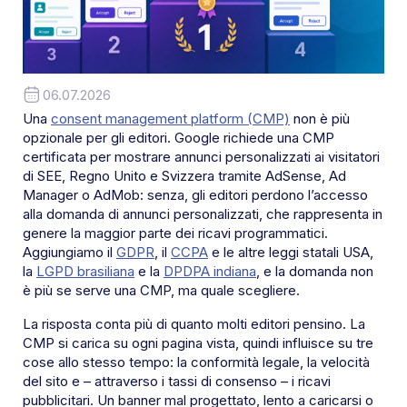
06.07.2026
Una
consent management platform (CMP)
non è più
opzionale per gli editori. Google richiede una CMP
certificata per mostrare annunci personalizzati ai visitatori
di SEE, Regno Unito e Svizzera tramite AdSense, Ad
Manager o AdMob: senza, gli editori perdono l’accesso
alla domanda di annunci personalizzati, che rappresenta in
genere la maggior parte dei ricavi programmatici.
Aggiungiamo il
GDPR
, il
CCPA
e le altre leggi statali USA,
la
LGPD brasiliana
e la
DPDPA indiana
, e la domanda non
è più se serve una CMP, ma quale scegliere.
La risposta conta più di quanto molti editori pensino. La
CMP si carica su ogni pagina vista, quindi influisce su tre
cose allo stesso tempo: la conformità legale, la velocità
del sito e – attraverso i tassi di consenso – i ricavi
pubblicitari. Un banner mal progettato, lento a caricarsi o