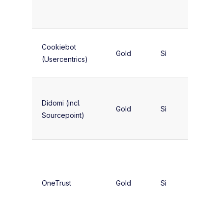
ogni
dimens
PMI ed
Cookiebot
Gold
Sì
editori 
(Usercentrics)
un solo 
Grandi
Didomi (incl.
aziend
Gold
Sì
Sourcepoint)
gruppi
editorial
Aziend
che
necessi
OneTrust
Gold
Sì
di una s
privacy
comple