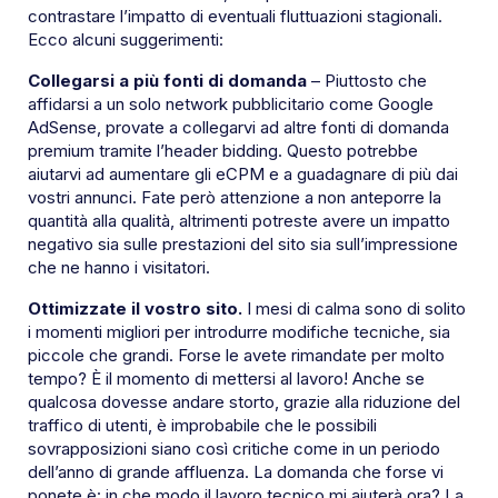
contrastare l’impatto di eventuali fluttuazioni stagionali.
Ecco alcuni suggerimenti:
Collegarsi a più fonti di domanda
– Piuttosto che
affidarsi a un solo network pubblicitario come Google
AdSense, provate a collegarvi ad altre fonti di domanda
premium tramite l’header bidding. Questo potrebbe
aiutarvi ad aumentare gli eCPM e a guadagnare di più dai
vostri annunci. Fate però attenzione a non anteporre la
quantità alla qualità, altrimenti potreste avere un impatto
negativo sia sulle prestazioni del sito sia sull’impressione
che ne hanno i visitatori.
Ottimizzate il vostro sito.
I mesi di calma sono di solito
i momenti migliori per introdurre modifiche tecniche, sia
piccole che grandi. Forse le avete rimandate per molto
tempo? È il momento di mettersi al lavoro! Anche se
qualcosa dovesse andare storto, grazie alla riduzione del
traffico di utenti, è improbabile che le possibili
sovrapposizioni siano così critiche come in un periodo
dell’anno di grande affluenza. La domanda che forse vi
ponete è: in che modo il lavoro tecnico mi aiuterà ora? La