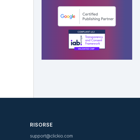
RISORSE
support@clickio.com