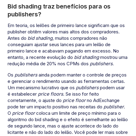
Bid shading traz benefícios para os
publishers?
Em teoria, os leilões de primeiro lance significam que os
publisher obtêm valores mais altos dos compradores.
Antes do
bid shading,
muitos compradores não
conseguiam ajustar seus lances para um leilão de
primeiro lance e acabavam pagando em excesso. No
entanto, a recente evolução do
bid shading
mostrou uma
redução média de 20% nos CPMs dos
publishers
.
Os
publishers
ainda podem manter o controle de preços
e gerenciar o rendimento usando as ferramentas certas.
Um mecanismo lucrativo que os
publishers
podem usar
é estabelecer
price floors
. Se isso for feito
corretamente, o ajuste do
price floor
no AdExchange
pode ter um impacto positivo nas receitas do
publisher
.
O
price floor
coloca um limite de preço mínimo para o
algoritmo do bid shading e o efeito é semelhante ao leilão
de segundo lance, mas o ajuste acontece do lado do
licitante e não do lado do leilão. Você pode ler mais sobre