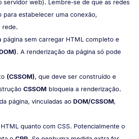
 servidor web). Lembre-se de que as redes
 para estabelecer uma conexão,
 rede.
ma página sem carregar HTML completo e
(DOM).
A renderização da página só pode
to
(CSSOM)
, que deve ser construído e
strução
CSSOM
bloqueia a renderização.
 da página, vinculadas ao
DOM/CSSOM
,
om HTML quanto com CSS. Potencialmente o
eta o
CRP
. Se nenhuma medida extra for