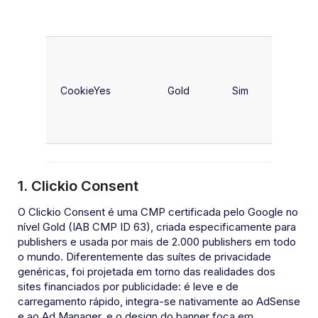
legais +
CMP
Sites d
domínio
CookieYes
Gold
Sim
único 
orçame
limitado
1. Clickio Consent
O Clickio Consent é uma CMP certificada pelo Google no
nível Gold (IAB CMP ID 63), criada especificamente para
publishers e usada por mais de 2.000 publishers em todo
o mundo. Diferentemente das suítes de privacidade
genéricas, foi projetada em torno das realidades dos
sites financiados por publicidade: é leve e de
carregamento rápido, integra-se nativamente ao AdSense
e ao Ad Manager, e o design do banner foca em