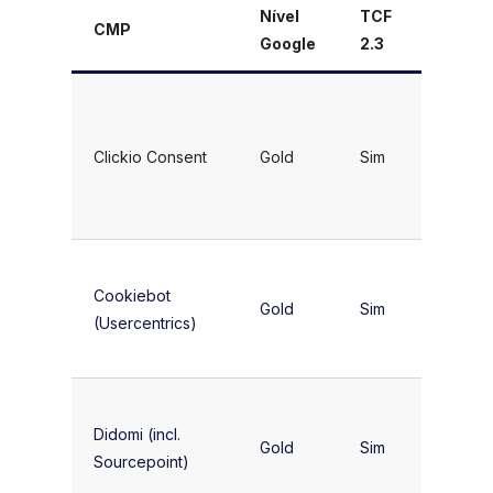
Nível
TCF
CMP
Ideal p
Google
2.3
Publish
com
Clickio Consent
Gold
Sim
publici
de todo
tamanh
PMEs e
Cookiebot
publish
Gold
Sim
(Usercentrics)
com um
único si
Grande
Didomi (incl.
empres
Gold
Sim
Sourcepoint)
grupos
mídia