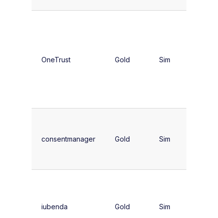
Empres
que
precis
OneTrust
Gold
Sim
uma suí
comple
de
privaci
Publish
europe
consentmanager
Gold
Sim
de méd
porte
Sites q
precis
iubenda
Gold
Sim
docume