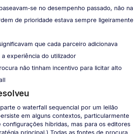
s baseavam-se no desempenho passado, não na
rdem de prioridade estava sempre ligeiramente
ignificavam que cada parceiro adicionava
 experiência do utilizador
ocura não tinham incentivo para licitar alto
ll
esolveu
arte o waterfall sequencial por um leilão
persiste em alguns contextos, particularmente
 configurações híbridas, mas para os editores
tégia principal.) Todas as fontes de procura