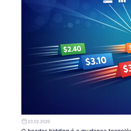
23.02.2026
O header bidding é a mudança tecnológ