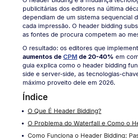
publicitárias dos editores na última dé
dependiam de um sistema sequencial de
cada impressão. O header bidding subst
as fontes de procura competem ao mes
O resultado: os editores que implemen
aumentos de
CPM
de 20-40%
em comp
guia explica como o header bidding fun
side e server-side, as tecnologias-cha
máximo proveito dele em 2026.
Índice
O Que É Header Bidding?
O Problema do Waterfall e Como o H
Como Funciona o Header Bidding: Pa