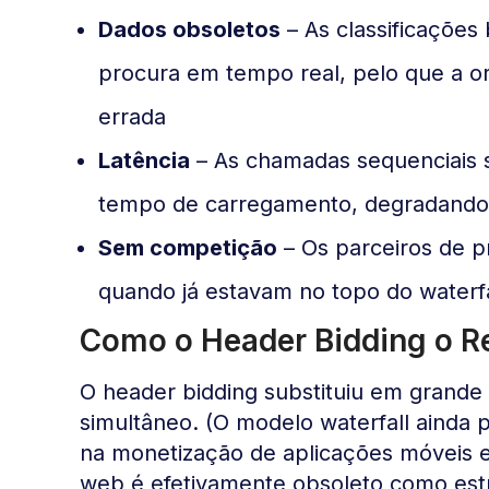
Dados obsoletos
– As classificaçõe
procura em tempo real, pelo que a o
errada
Latência
– As chamadas sequenciais s
tempo de carregamento, degradando a
Sem competição
– Os parceiros de pr
quando já estavam no topo do waterfa
Como o Header Bidding o R
O header bidding substituiu em grande p
simultâneo. (O modelo waterfall ainda 
na monetização de aplicações móveis e
web é efetivamente obsoleto como estra