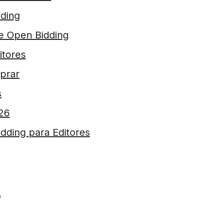
dding
le Open Bidding
itores
prar
s
26
dding para Editores
?