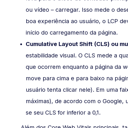
ou vídeo – carregar. Isso mede o d
boa experiência ao usuário, o LCP d
início do carregamento da página.
Cumulative Layout Shift (CLS) ou m
estabilidade visual. O CLS mede a q
que ocorrem enquanto a página da we
move para cima e para baixo na pági
usuário tenta clicar nele). Em uma f
máximas), de acordo com o Google, u
se seu CLS for inferior a 0,1.
Além dos Core Web Vitals principais, t