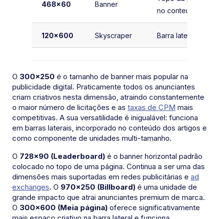
468×60
Banner
no conteúdo
120×600
Skyscraper
Barra lateral
O
300×250
é o tamanho de banner mais popular na
publicidade digital. Praticamente todos os anunciantes
criam criativos nesta dimensão, atraindo constantemente
o maior número de licitações e as
taxas de CPM
mais
competitivas. A sua versatilidade é inigualável: funciona
em barras laterais, incorporado no conteúdo dos artigos e
como componente de unidades multi-tamanho.
O
728×90 (Leaderboard)
é o banner horizontal padrão
colocado no topo de uma página. Continua a ser uma das
dimensões mais suportadas em redes publicitárias e
ad
exchanges
. O
970×250 (Billboard)
é uma unidade de
grande impacto que atrai anunciantes premium de marca.
O
300×600 (Meia página)
oferece significativamente
mais espaço criativo na barra lateral e funciona