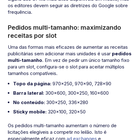
os editores devem seguir as diretrizes do Google sobre
frequência.
Pedidos multi-tamanho: maximizando
receitas por slot
Uma das formas mais eficazes de aumentar as receitas
publicitárias sem adicionar mais unidades é usar
pedidos
multi-tamanho
. Em vez de pedir um único tamanho fixo
para um slot, configura-se o slot para aceitar múltiplos
tamanhos compatíveis.
Topo da página:
970×250, 970×90, 728×90
Barra lateral:
300×600, 300×250, 160×600
No conteúdo:
300×250, 336×280
Sticky mobile:
320×100, 320×50
Os pedidos multi-tamanho aumentam o número de
licitações elegíveis a competir no leilão. Isto é
especialmente eficaz com
ad exchanges
e