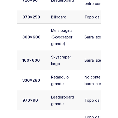
728×90
Leaderboard
entre conteúdo
970×250
Billboard
Topo da página
Meia página
300×600
(Skyscraper
Barra lateral
grande)
Skyscraper
160×600
Barra lateral
largo
Retângulo
No conteúdo,
336×280
grande
barra lateral
Leaderboard
970×90
Topo da página
grande
Topo da página,