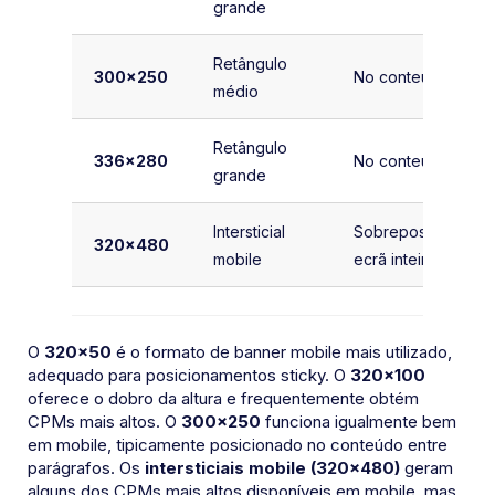
grande
Retângulo
300×250
No conteúdo
médio
Retângulo
336×280
No conteúdo
grande
Intersticial
Sobreposição em
320×480
mobile
ecrã inteiro
O
320×50
é o formato de banner mobile mais utilizado,
adequado para posicionamentos sticky. O
320×100
oferece o dobro da altura e frequentemente obtém
CPMs mais altos. O
300×250
funciona igualmente bem
em mobile, tipicamente posicionado no conteúdo entre
parágrafos. Os
intersticiais mobile (320×480)
geram
alguns dos CPMs mais altos disponíveis em mobile, mas